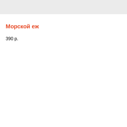
Морской еж
390
р.